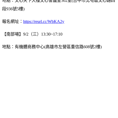
地點：文心天下大樓文心會議室502室(台中市北屯區文心路四
段936號5樓)
報名網址：
https://reurl.cc/WbKA2y
【南部場】9/2（三）13:30~17:10
地點：有機體商務中心(高雄市左營區重信路608號2樓)
報名網址：
https://reurl.cc/qpWnMp
提供精美餐盒｜提供技師及建築師換證積分與公務員終身學習
時數
聯絡窗口：財團法人台灣建築中心林小姐 (02)8667-6111轉
2312