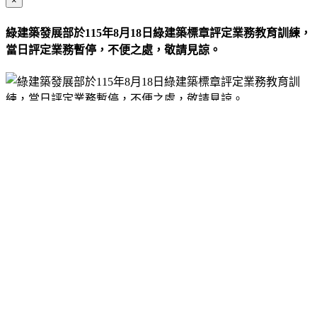
×
綠建築發展部於115年8月18日綠建築標章評定業務教育訓練，
當日評定業務暫停，不便之處，敬請見諒。
Close
財團法人台灣建
築中心 新北市新店區民權路95號3樓 TEL：02-8667-6111
TODAY :
447
THIS MONTH :
9238
TOTAL :
2275610
AVERAGE :
510
© 2018
網頁設計公司
by
NC
登錄帳號
Close
×
登錄帳號
會員帳號
會員密碼