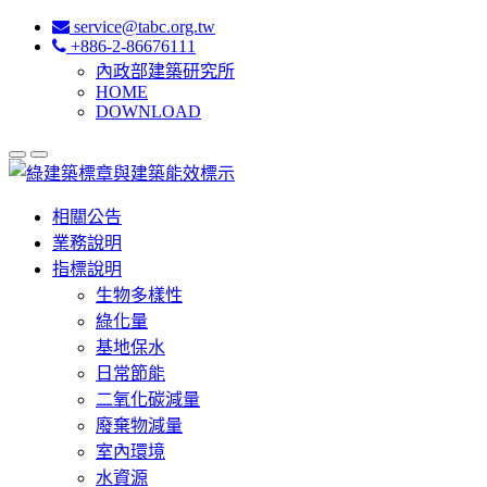
service@tabc.org.tw
+886-2-86676111
內政部建築研究所
HOME
DOWNLOAD
相關公告
業務說明
指標說明
生物多樣性
綠化量
基地保水
日常節能
二氧化碳減量
廢棄物減量
室內環境
水資源